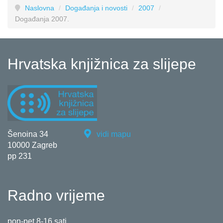
Naslovna
/
Događanja i novosti
/
2007
/
Događanja 2007.
Hrvatska knjižnica za slijepe
Šenoina 34
vidi mapu
10000 Zagreb
pp 231
Radno vrijeme
pon-pet 8-16 sati