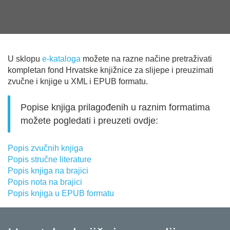
U sklopu
e-kataloga
možete na razne načine pretraživati
kompletan fond Hrvatske knjižnice za slijepe i preuzimati
zvučne i knjige u XML i EPUB formatu.
Popise knjiga prilagođenih u raznim formatima
možete pogledati i preuzeti ovdje:
Popis zvučnih knjiga
Popis stručne literature
Popis knjiga na brajici
Popis nota na brajici
Popis knjiga u EPUB formatu