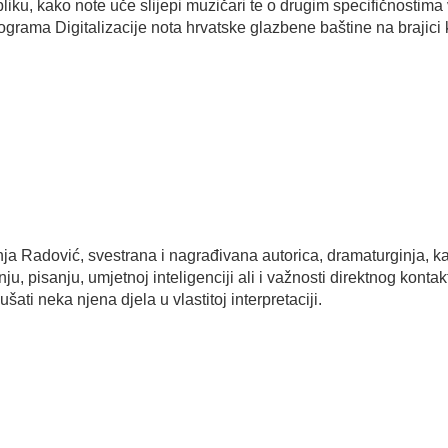
iku, kako note uče slijepi muzičari te o drugim specifičnostima
grama Digitalizacije nota hrvatske glazbene baštine na brajici k
a Radović, svestrana i nagrađivana autorica, dramaturginja, kaza
tanju, pisanju, umjetnoj inteligenciji ali i važnosti direktnog ko
ti neka njena djela u vlastitoj interpretaciji.