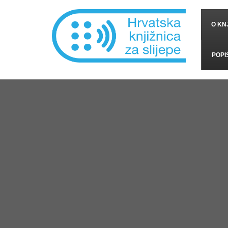
O KNJ
POPI