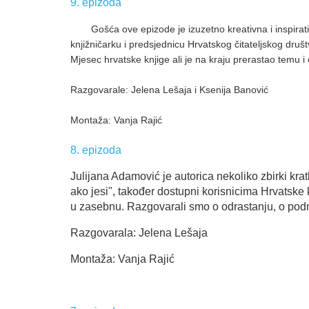
9. epizoda
Gošća ove epizode je izuzetno kreativna i inspirati
knjižničarku i predsjednicu Hrvatskog čitateljskog društ
Mjesec hrvatske knjige ali je na kraju prerastao temu i
Razgovarale: Jelena Lešaja i Ksenija Banović
Montaža: Vanja Rajić
8. epizoda
Julijana Adamović je autorica nekoliko zbirki kra
ako jesi", također dostupni korisnicima Hrvatske 
u zasebnu. Razgovarali smo o odrastanju, o podne
Razgovarala: Jelena Lešaja
Montaža: Vanja Rajić