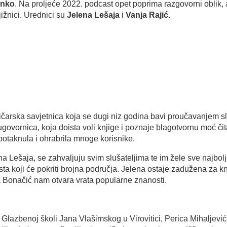
inko
. Na proljeće 2022. podcast opet poprima razgovorni oblik, 
ižnici. Urednici su
Jelena Lešaja
i
Vanja Rajić
.
čarska savjetnica koja se dugi niz godina bavi proučavanjem sl
sugovornica, koja doista voli knjige i poznaje blagotvornu moć č
potaknula i ohrabrila mnoge korisnike.
a Lešaja, se zahvaljuju svim slušateljima te im žele sve najbolj
a koji će pokriti brojna područja. Jelena ostaje zadužena za knj
 Bonačić nam otvara vrata popularne znanosti.
Glazbenoj školi Jana Vlašimskog u Virovitici, Perica Mihaljević.