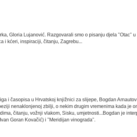
rka, Gloria Lujanović. Razgovarali smo o pisanju djela "Otac" 
i kćeri, inspiraciji, čitanju, Zagrebu...
 i časopisa u Hrvatskoj knjižnici za slijepe, Bogdan Arnautović.
oeziji nenaklonjenoj zbilji, o nekim drugim vremenima kada je ona
udima, čitanju, vožnji vlakom, Sisku, umjetnosti...Bogdan je inter
 Ivan Goran Kovačić) i "Meridijan vinograda".