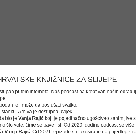
VATSKE KNJIŽNICE ZA SLIJEPE
ostupan putem interneta. Naš podcast na kreativan način obrađuje
epe.
obodan je i može ga poslušati svatko.
stanku. Arhiva je dostupna uvijek.
da bio je
Vanja Rajić
koji je pojedinačno ugošćivao zanimljive 
ono što vole, čime se bave i sl. Od 2020. godine podcast se više
ć
i
Vanja Rajić
. Od 2021. epizode su fokusirane na prijedloge za 