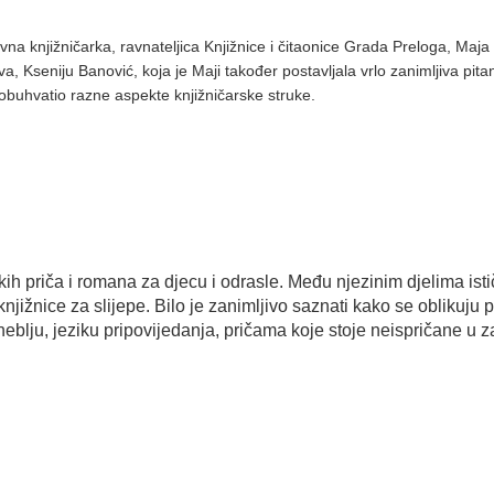
vna knjižničarka, ravnateljica Knjižnice i
čitaonice Grada Preloga, Maja 
va, Kseniju Banović, koja je Maji također postavljala vrlo zanimljiva pita
 obuhvatio razne aspekte knjižničarske struke.
tkih priča i romana za djecu i odrasle. Među njezinim djelima ist
knjižnice za slijepe. Bilo je zanimljivo saznati kako se oblikuju
blju, jeziku pripovijedanja, pričama koje stoje neispričane u 