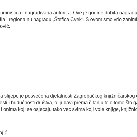
 kolumnistica i nagrađivana autorica. Ove je godine dobila nagra
bila i regionalnu nagradu „Štefica Cvek“. S ovom smo vrlo zaniml
ković.
a slijepe je posvećena djelatnosti Zagrebačkog knjižničarskog 
sti i budućnosti društva, o ljubavi prema čitanju te o tome što g
onima koji se osjećaju tako već svima koji vole knjige, knjižnice,
ajić