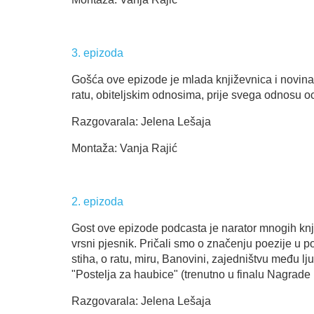
3. epizoda
Gošća ove epizode je mlada književnica i novina
ratu, obiteljskim odnosima, prije svega odnosu oca 
Razgovarala: Jelena Lešaja
Montaža: Vanja Rajić
2. epizoda
Gost ove epizode podcasta je narator mnogih knjiga
vrsni pjesnik. Pričali smo o značenju poezije u p
stiha, o ratu, miru, Banovini, zajedništvu među lj
"Postelja za haubice" (trenutno u finalu Nagrade
Razgovarala: Jelena Lešaja