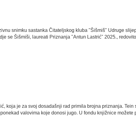
ivnu snimku sastanka Čitateljskog kluba "Šišmiš" Udruge slije
gdje se Šišmiši, laureati Priznanja "Antun Lastrić" 2025., redovit
, koja je za svoj dosadašnji rad primila brojna priznanja. Tein spe
a ponekad valovima koje donosi jugo. U fondu knjižnice možete pr