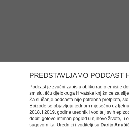
PREDSTAVLJAMO PODCAST HR
Podcast je zvučni zapis u obliku radio emisije d
smislu, tiču djelokruga Hrvatske knjižnice za slij
Za slušanje podcasta nije potrebna pretplata, sl
Epizode se objavljuju jednom mjesečno uz ljetnu 
2018. i 2019. godine urednik i voditelj svih epizo
dobiti gotovo intiman pogled u njihove živote, u 
sugovornika. Urednici i voditelji su
Darijo Anuši