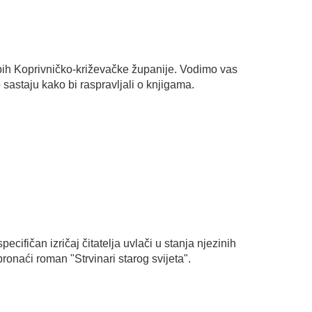
pih Koprivničko-križevačke županije. Vodimo vas
o sastaju kako bi raspravljali o knjigama.
cifičan izričaj čitatelja uvlači u stanja njezinih
onaći roman "Strvinari starog svijeta".