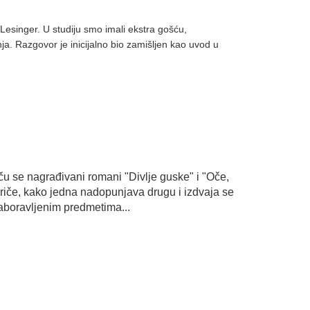
Lesinger. U studiju smo imali ekstra gošću,
nja. Razgovor je inicijalno bio zamišljen kao uvod u
iču se nagrađivani romani "Divlje guske" i "Oče,
 priče, kako jedna nadopunjava drugu i izdvaja se
zaboravljenim predmetima...