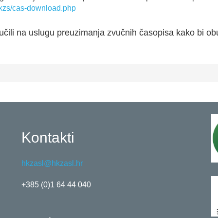
.hr/kzs/cas-download.php
lučili na uslugu preuzimanja zvučnih časopisa kako bi ob
Kontakti
hkzasl@hkzasl.hr
+385 (0)1 64 44 040