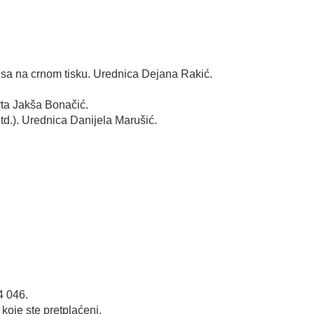
opisa na crnom tisku. Urednica Dejana Rakić.
rta Jakša Bonačić.
d.). Urednica Danijela Marušić.
rednica Ivana Vinko.
4 046.
koje ste pretplaćeni.