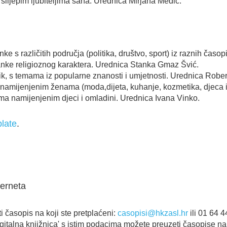
lijepim ljubiteljima šaha. Urednica Mirjana Medić.
ke s različitih područja (politika, društvo, sport) iz raznih čas
lanke religioznog karaktera. Urednica Stanka Gmaz Švić.
k, s temama iz popularne znanosti i umjetnosti. Urednica Robe
amijenjenim ženama (moda,dijeta, kuhanje, kozmetika, djeca it
ik s temama namijenjenim djeci i omladini. U
plate
.
terneta
i časopis na koji ste pretplaćeni:
casopisi@hkzasl.hr
ili 01 64 4
gitalna knjižnica' s istim podacima možete preuzeti časopise na 