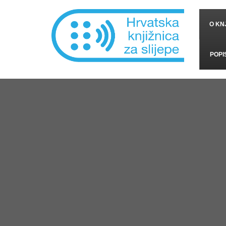
O KNJ
POPI