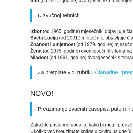
Šah
(od 1972. godine) dvomjesečnik namijenjen s
U zvučnoj tehnici:
Izbor
(od 1965. godine) mjesečnik, objavljuje član
Sveta Lucija
(od 2001.) mjesečnik, objavljuje č
Znanost i umjetnost
(od 1979. godine) mjesečni
Žena
(od 1975. godine) dvomjesečnik s temama n
Mladost
(od 1981. godine) dvomjesečn
Za pretplate vidi rubriku
Članarine i pret
NOVO!
Preuzimanje zvučnih časopisa putem in
Zatražite pristupne podatke kako bi mogli preuzet
Ukoliko već preuzimate knjige u okviru usluge 'di