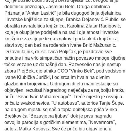
koji je došao bodriti svoju bivšu djelatnicu, ovogodišnju
dobitnicu priznanja, Jasminu Bele. Druga dobitnica
Priznanja "Antun Lastrić" je bila dugogodišnja djelatnica
Hrvatske knjižnice za slijepe, Branka Dejanović. Publici se
obratila ravnateljica knjižnice, Karolina Zlatar Radigović,
koja je okupljene podsjetila na rad i djelatnost Hrvatske
knjižnice za slijepe te na znakovit podatak da knjižnica
slavi svoj dan baš na rođendan Ivane Brlić Mažuranić.
Državni tajnik, dr. sc. Ivica Poljičak, je pozdravio sve
prisutne i na vrlo simpatičan način povezao mnoge ključne
točke vezane uz današnji dan. Razveselio nas je nastup
zbora PlejBek, djelatnika COO "Vinko Bek", pod vodstvom
Ivane Klubička Jurički, i od srca im hvala na divnim
glazbenim brojevima. U drugom dijelu manifestacije su
objavljeni rezultati Nagradnog natječaja za najbolju kratku
priču "Sead Ivan Muhamedagić". Treće mjesto je osvojila
priča iz svakodnevice, "U autobusu", autorice Tanje Šupe,
na drugom mjestu se našla topla obiteljska priča Vinka
Breškovića "Bezuvjetna ljubav" dok je prvu nagradu
osvojila parodija s gotičkim elementima, "Nevermore",
autora Matka Kosovca Sve će priče biti objavljene u