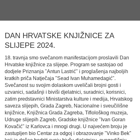
DAN HRVATSKE KNJIŽNICE ZA
SLIJEPE 2024.
18. travnja smo svečanom manifestacijom proslavili Dan
Hrvatske knjižnice za slijepe. Program se sastojao od
dodjele Priznanja "Antun Lastrić" i proglašenja najboljih
kratkih priča Natječaja "Sead Ivan Muhamedagić".
Svečanost su svojim dolaskom uveličali brojni gosti i
uzvanici, sadašnji i biviši djelatnici, suradnici, korisnici,
zatim predstavnici Ministarstva kulture i medija, Hrvatskog
saveza slijepih, Grada Zagreb, Nacionalne i sveučilišne
knjižnice, Knjižnica Grada Zagreba, Tiflološkog muzeja,
Udruge slijepih Zagreb, Gradske knjižnice "Ivan Goran
Kovačić" iz Karlovca i mnogi drugi. U najvećem broju je
zastupljen bio Centar za odgoj i obrazovanje "Vinko Bek"