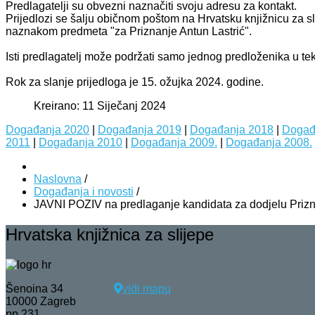
Predlagatelji su obvezni naznačiti svoju adresu za kontakt.
Prijedlozi se šalju običnom poštom na Hrvatsku knjižnicu za 
naznakom predmeta "za Priznanje Antun Lastrić".
Isti predlagatelj može podržati samo jednog predloženika u tek
Rok za slanje prijedloga je 15. ožujka 2024. godine.
Kreirano: 11 Siječanj 2024
Događanja 2020
|
Događanja 2019
|
Događanja 2018
|
Događ
2011
|
Događanja 2010
|
Događanja 2009.
|
Događanja 2008.
Naslovna
/
Događanja i novosti
/
JAVNI POZIV na predlaganje kandidata za dodjelu Prizn
Hrvatska knjižnica za slijepe
Šenoina 34
vidi mapu
10000 Zagreb
pp 231