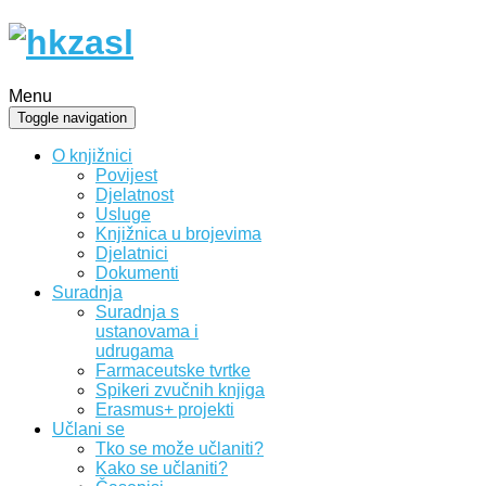
Menu
Toggle navigation
O knjižnici
Povijest
Djelatnost
Usluge
Knjižnica u brojevima
Djelatnici
Dokumenti
Suradnja
Suradnja s
ustanovama i
udrugama
Farmaceutske tvrtke
Spikeri zvučnih knjiga
Erasmus+ projekti
Učlani se
Tko se može učlaniti?
Kako se učlaniti?