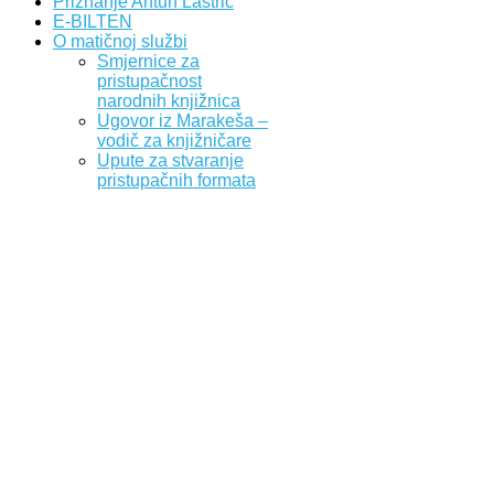
Priznanje Antun Lastrić
E-BILTEN
O matičnoj službi
Smjernice za
pristupačnost
narodnih knjižnica
Ugovor iz Marakeša –
vodič za knjižničare
Upute za stvaranje
pristupačnih formata