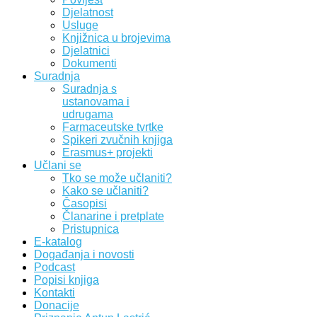
Djelatnost
Usluge
Knjižnica u brojevima
Djelatnici
Dokumenti
Suradnja
Suradnja s
ustanovama i
udrugama
Farmaceutske tvrtke
Spikeri zvučnih knjiga
Erasmus+ projekti
Učlani se
Tko se može učlaniti?
Kako se učlaniti?
Časopisi
Članarine i pretplate
Pristupnica
E-katalog
Događanja i novosti
Podcast
Popisi knjiga
Kontakti
Donacije