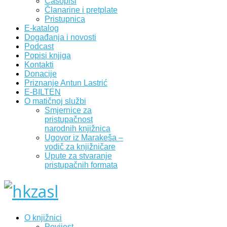
Časopisi
Članarine i pretplate
Pristupnica
E-katalog
Događanja i novosti
Podcast
Popisi knjiga
Kontakti
Donacije
Priznanje Antun Lastrić
E-BILTEN
O matičnoj službi
Smjernice za
pristupačnost
narodnih knjižnica
Ugovor iz Marakeša –
vodič za knjižničare
Upute za stvaranje
pristupačnih formata
O knjižnici
Povijest