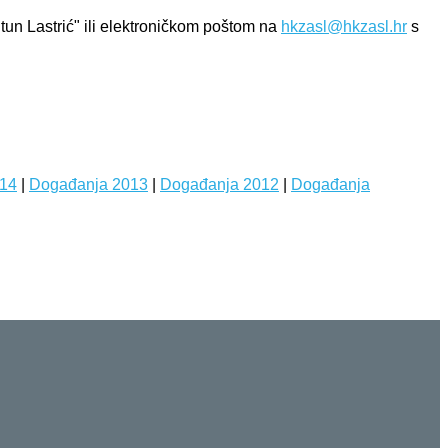
un Lastrić" ili elektroničkom poštom na
hkzasl@hkzasl.hr
s
14
|
Događanja 2013
|
Događanja 2012
|
Događanja