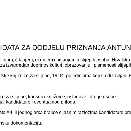
IDATA ZA DODJELU PRIZNANJA ANTUN 
njigom, čitanjem, učenjem i pisanjem u slijepih osoba, Hrvatska
za izvanredan doprinos kulturi, obrazovanju i pismenosti slijep
ske knjižnice za slijepe, 18.04. pojedincima koji su državljan
e za slijepe, korisnici knjižnice, ustanove i druge osobe.
a, kandidature i eventualnog priloga.
ata A4 ili jednog arka brajice s jasnim razlozima kandidature pr
unsku dokumentaciju.