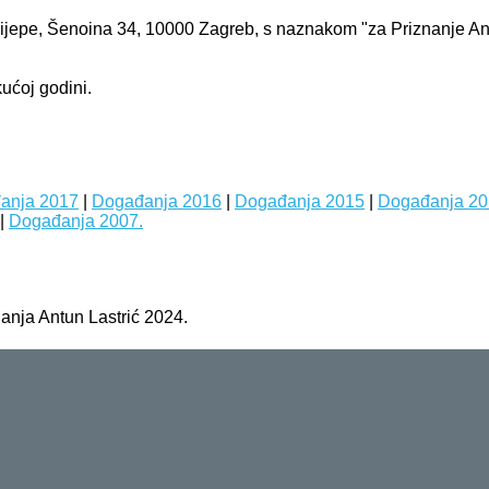
slijepe, Šenoina 34, 10000 Zagreb, s naznakom "za Priznanje Ant
ućoj godini.
anja 2017
|
Događanja 2016
|
Događanja 2015
|
Događanja 20
|
Događanja 2007.
anja Antun Lastrić 2024.