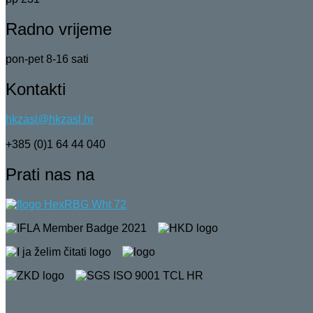
Radno vrijeme
pon-pet 8-16 sati
Kontakti
hkzasl@hkzasl.hr
+385 (0)1 64 44 040
Prati nas na