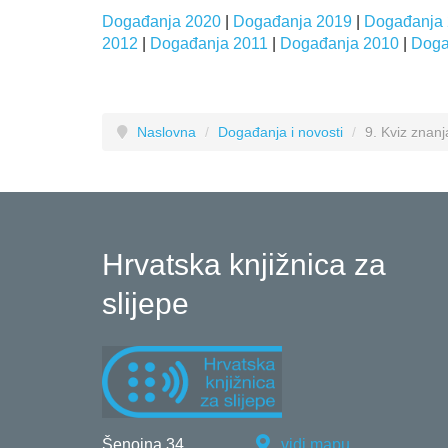
Događanja 2020
|
Događanja 2019
|
Događanja
2012
|
Događanja 2011
|
Događanja 2010
|
Doga
Naslovna
/
Događanja i novosti
/
9. Kviz znanj
Hrvatska knjižnica za
slijepe
Šenoina 34
vidi mapu