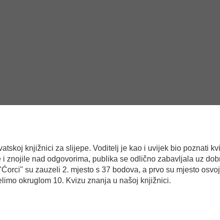
tskoj knjižnici za slijepe. Voditelj je kao i uvijek bio poznati k
 i znojile nad odgovorima, publika se odlično zabavljala uz dobr
, "Ćorci" su zauzeli 2. mjesto s 37 bodova, a prvo su mjesto osvo
elimo okruglom 10. Kvizu znanja u našoj knjižnici.