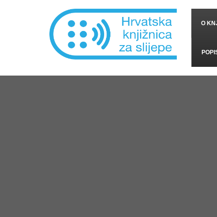
O KNJ
POPI