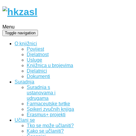
Menu
Toggle navigation
O knjižnici
Povijest
Djelatnost
Usluge
Knjižnica u brojevima
Djelatnici
Dokumenti
Suradnja
Suradnja s
ustanovama i
udrugama
Farmaceutske tvrtke
Spikeri zvučnih knjiga
Erasmus+ projekti
Učlani se
Tko se može učlaniti?
Kako se učlaniti?