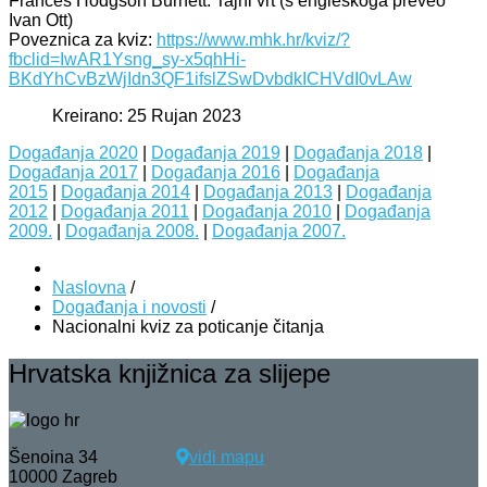
Frances Hodgson Burnett: Tajni vrt (s engleskoga preveo
Ivan Ott)
Poveznica za kviz:
https://www.mhk.hr/kviz/?
fbclid=IwAR1Ysng_sy-x5qhHi-
BKdYhCvBzWjIdn3QF1ifslZSwDvbdkICHVdI0vLAw
Kreirano: 25 Rujan 2023
Događanja 2020
|
Događanja 2019
|
Događanja 2018
|
Događanja 2017
|
Događanja 2016
|
Događanja
2015
|
Događanja 2014
|
Događanja 2013
|
Događanja
2012
|
Događanja 2011
|
Događanja 2010
|
Događanja
2009.
|
Događanja 2008.
|
Događanja 2007.
Naslovna
/
Događanja i novosti
/
Nacionalni kviz za poticanje čitanja
Hrvatska knjižnica za slijepe
Šenoina 34
vidi mapu
10000 Zagreb