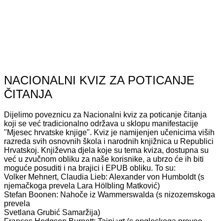
NACIONALNI KVIZ ZA POTICANJE
ČITANJA
Dijelimo poveznicu za Nacionalni kviz za poticanje čitanja
koji se već tradicionalno održava u sklopu manifestacije
"Mjesec hrvatske knjige". Kviz je namijenjen učenicima viših
razreda svih osnovnih škola i narodnih knjižnica u Republici
Hrvatskoj. Književna djela koje su tema kviza, dostupna su
već u zvučnom obliku za naše korisnike, a ubrzo će ih biti
moguće posuditi i na brajici i EPUB obliku. To su:
Volker Mehnert, Claudia Lieb: Alexander von Humboldt (s
njemačkoga prevela
Lara Hölbling Matković)
Stefan Boonen: Nahoče iz Wammerswalda (s nizozemskoga
prevela
Svetlana Grubić Samaržija)