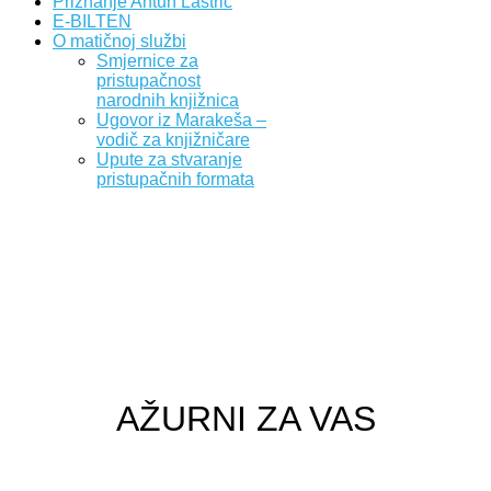
Priznanje Antun Lastrić
E-BILTEN
O matičnoj službi
Smjernice za
pristupačnost
narodnih knjižnica
Ugovor iz Marakeša –
vodič za knjižničare
Upute za stvaranje
pristupačnih formata
AŽURNI ZA VAS