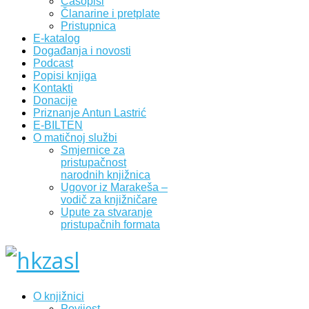
Časopisi
Članarine i pretplate
Pristupnica
E-katalog
Događanja i novosti
Podcast
Popisi knjiga
Kontakti
Donacije
Priznanje Antun Lastrić
E-BILTEN
O matičnoj službi
Smjernice za
pristupačnost
narodnih knjižnica
Ugovor iz Marakeša –
vodič za knjižničare
Upute za stvaranje
pristupačnih formata
O knjižnici
Povijest