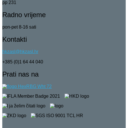
pp 231
Radno vrijeme
pon-pet 8-16 sati
Kontakti
hkzasl@hkzasl.hr
+385 (0)1 64 44 040
Prati nas na