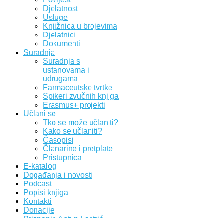
Djelatnost
Usluge
Knjižnica u brojevima
Djelatnici
Dokumenti
Suradnja
Suradnja s
ustanovama i
udrugama
Farmaceutske tvrtke
Spikeri zvučnih knjiga
Erasmus+ projekti
Učlani se
Tko se može učlaniti?
Kako se učlaniti?
Časopisi
Članarine i pretplate
Pristupnica
E-katalog
Događanja i novosti
Podcast
Popisi knjiga
Kontakti
Donacije