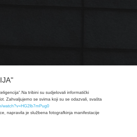
IJA"
eligencija“.Na tribini su sudjelovali informatički
ot. Zahvaljujemo se svima koji su se odazvali, svašta
om/watch?v=HG2lb7mPug0
ce, napravila je službena fotografkinja manifestacije