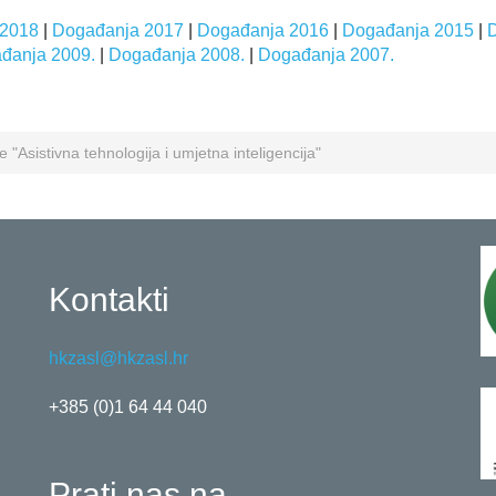
 2018
|
Događanja 2017
|
Događanja 2016
|
Događanja 2015
|
đanja 2009.
|
Događanja 2008.
|
Događanja 2007.
e "Asistivna tehnologija i umjetna inteligencija"
Kontakti
hkzasl@hkzasl.hr
+385 (0)1 64 44 040
Prati nas na