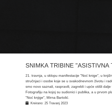
SNIMKA TRIBINE "ASISTIVNA
21. travnja, u sklopu manifestacije "Noć knige", u knjižni
stručnjaci i osobe koje se u svakodnevnom životu i rad
smo novo saznali, raspravili, zagrebli i upće otišli dal
Fotografiju na kojoj su sudionici i publika, a u prvom p
"Noć knjige", Mirna Bartolić.
Kreirano: 25 Travanj 2023