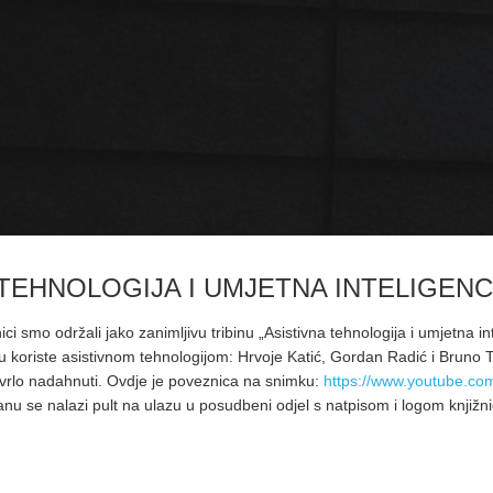
 TEHNOLOGIJA I UMJETNA INTELIGENC
ci smo održali jako zanimljivu tribinu „Asistivna tehnologija i umjetna int
u koriste asistivnom tehnologijom: Hrvoje Katić, Gordan Radić i Bruno T
je vrlo nadahnuti. Ovdje je poveznica na snimku:
https://www.youtube.c
lanu se nalazi pult na ulazu u posudbeni odjel s natpisom i logom knjižni