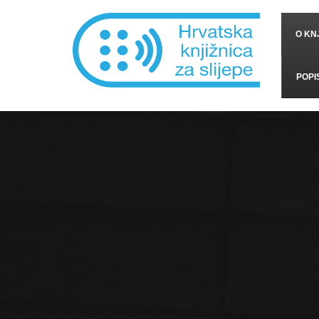
O KNJ
POPI